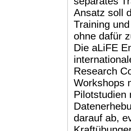
separates Tr
Ansatz soll d
Training und 
ohne dafür z
Die aLiFE E
international
Research Co
Workshops m
Pilotstudien 
Datenerhebu
darauf ab, e
Kraftübunge