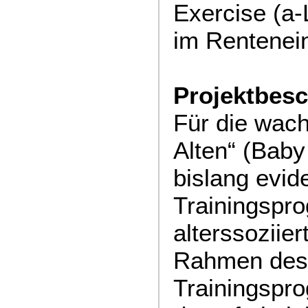
Exercise (a
im Renteneint
Projektbesc
Für die wac
Alten“ (Baby
bislang evid
Trainingspr
alterssoziie
Rahmen des 
Trainingspr