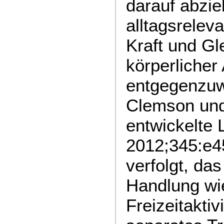
darauf abzie
alltagsrelev
Kraft und G
körperlicher 
entgegenzuw
Clemson und
entwickelte
2012;345:e45
verfolgt, das
Handlung wi
Freizeitaktiv